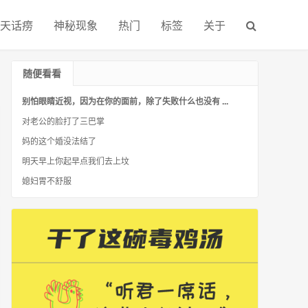
天话痨
神秘现象
热门
标签
关于
随便看看
别怕眼睛近视，因为在你的面前，除了失败什么也没有 ...
对老公的脸打了三巴掌
妈的这个婚没法结了
明天早上你起早点我们去上坟
媳妇胃不舒服