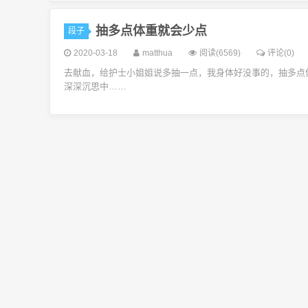
抽多点体重就会少点
段子
2020-03-18
matthua
阅读(6569)
评论(0)
去献血，给护士小姐姐说多抽一点，我身体好没事的，抽多点
深深沉思中……