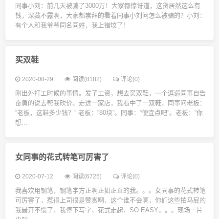
同事小刘：前几天被骗了3000万！大家都惊讶道，这货居然这么有
钱，深藏不露啊，大家都崇拜的看着同事小刘问怎么被骗的？小刘：
有个人和我爷爷同名同姓，我上错坟了！
买双鞋
2020-08-29
阅读(8182)
评论(0)
刚出外打工时候的事情。发了工资，想去买双鞋，一个逗逼同事自告
奋勇的说去帮我砍价。走进一家店，我看中了一双鞋，同事问老板：
“老板，这鞋多少钱？” 老板：“80块”。同事：“便宜点吧”。老板：“你
想...
女同事的花式转笔可厉害了
2020-07-12
阅读(6725)
评论(0)
我喜欢用钢笔，钢笔字方正啊正如正直的我。。。女同事的花式转笔
可厉害了，惹得上司很是赞赏啊，这个谁不会啊，你们这些拍马屁的
我最开不惯了，我停下写字，花式走起，SO EASY。。。现场一片