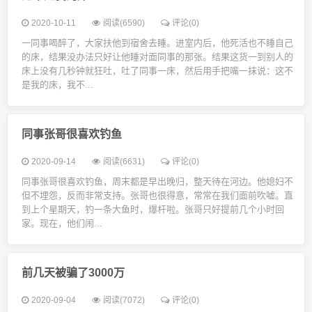
2020-10-11
阅读(6590)
评论(0)
一同事喝醉了，大家扶他到宿舍去睡。进室内后，他死活也不睡自己
的床，结果没办法只好让他睡对面同事的那张。结果这货一到别人的
床上没有几秒钟就狂吐，吐了同事一床，然后用手把嘴一抹说：这不
是我的床，我不...
同事张哥很喜欢钓鱼
2020-09-14
阅读(6631)
评论(0)
同事张哥很喜欢钓鱼，周末都是早出晚归，整天待在河边。他媳妇不
但不埋怨，反而非常支持。张哥也很得意，常常在我们面前吹嘘。直
到上个星期天，钓一条大鱼时，爆杆啦。张哥只好提前几个小时回
家。现在，他们闹...
前几天被骗了3000万
2020-09-04
阅读(7072)
评论(0)