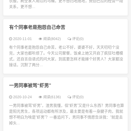
衣服，刷全家人用过的马桶，更不想扫地拖地，费劲巴拉的经营一段
关系，更不想...
有个同事老是抱怨自己命苦
2020-11-01
阅读(8042)
评论(0)
有个同事老是抱怨自己命苦，老公不好，婆婆不好，天天叨叨个没
完，大家也都听烦了。今天公司聚餐，饭桌上她又开启了疯狂吐槽模
式，还自言自语式的问大家，到底要怎样才能嫁个好男人？大家都没
接话，沉默了两分...
一男同事被骂“虾男”
2020-10-24
阅读(6136)
评论(0)
一男同事被骂“虾男”，渣男我懂，但“虾男”又是什么东西？男同事也算
是阳光男生，各项运动都有所涉及，最主要是有着一身腱子肉，我就
想不明白为啥是“虾男”？一番追问下，男同事不情愿告诉我：“就是去
掉头...