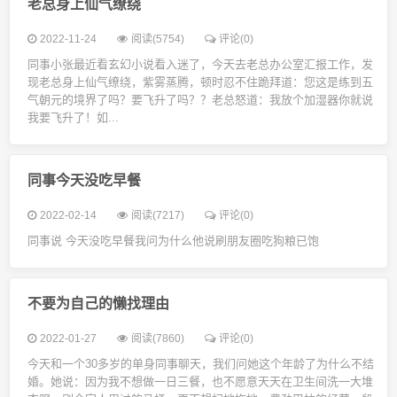
老总身上仙气缭绕
2022-11-24
阅读(5754)
评论(0)
同事小张最近看玄幻小说看入迷了，今天去老总办公室汇报工作，发
现老总身上仙气缭绕，紫雾蒸腾，顿时忍不住跪拜道：您这是练到五
气朝元的境界了吗？要飞升了吗？？老总怒道：我放个加湿器你就说
我要飞升了！如...
同事今天没吃早餐
2022-02-14
阅读(7217)
评论(0)
同事说 今天没吃早餐我问为什么他说刷朋友圈吃狗粮已饱
不要为自己的懒找理由
2022-01-27
阅读(7860)
评论(0)
今天和一个30多岁的单身同事聊天，我们问她这个年龄了为什么不结
婚。她说：因为我不想做一日三餐，也不愿意天天在卫生间洗一大堆