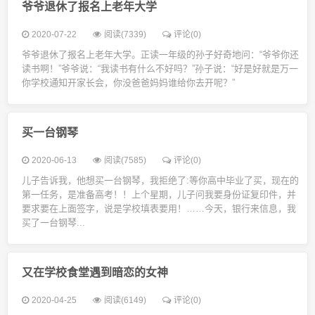
爷爷退休了报名上老年大学
2020-07-22
阅读(7339)
评论(0)
爷爷退休了报名上老年大学。正读一年级的孙子好奇地问：“爷爷你还
读书啊！”爷爷说：“我读书有什么不好吗？”孙子说：“好是好就是万一
你学校通知开家长会，你没爸爸妈妈谁给你去开呢？”
买一台钢琴
2020-06-13
阅读(7585)
评论(0)
儿子告诉我，他想买一台钢琴，我拒绝了:等你高中毕业了买，现在的
第一任务，是准备高考！！上个星期，儿子问我要身份证复印件，并
要求要在上面签字，说是学校填表要用！……今天，银行来信息，我
买了一台钢琴...
又在学校食堂遇到暗恋的女神
2020-04-25
阅读(6149)
评论(0)