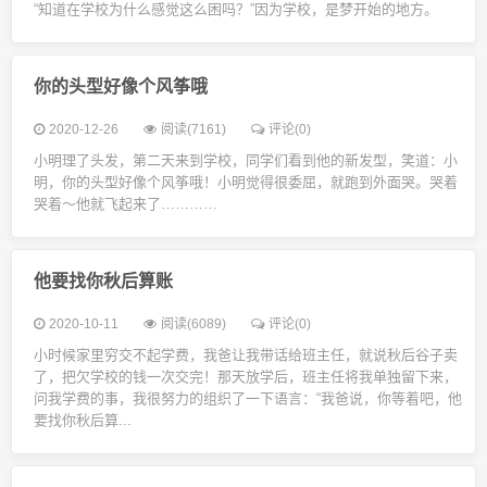
“知道在学校为什么感觉这么困吗？”因为学校，是梦开始的地方。
你的头型好像个风筝哦
2020-12-26
阅读(7161)
评论(0)
小明理了头发，第二天来到学校，同学们看到他的新发型，笑道：小
明，你的头型好像个风筝哦！小明觉得很委屈，就跑到外面哭。哭着
哭着～他就飞起来了…………
他要找你秋后算账
2020-10-11
阅读(6089)
评论(0)
小时候家里穷交不起学费，我爸让我带话给班主任，就说秋后谷子卖
了，把欠学校的钱一次交完！那天放学后，班主任将我单独留下来，
问我学费的事，我很努力的组织了一下语言：“我爸说，你等着吧，他
要找你秋后算...