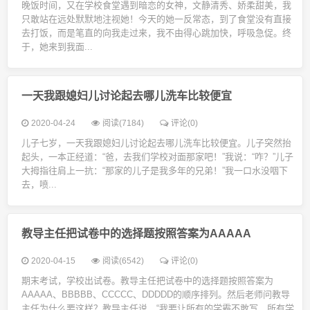
晚饭时间，又在学校食堂遇到暗恋的女神，文静清秀、娇柔甜美，我
只敢站在远处默默地注视她！今天的她一反常态，到了食堂没有直接
去打饭，而是笔直的向我走过来，我不由得心跳加快，呼吸急促。终
于，她来到我面...
一天我跟媳妇儿讨论起去哪儿洗车比较便宜
2020-04-24
阅读(7184)
评论(0)
儿子七岁，一天我跟媳妇儿讨论起去哪儿洗车比较便宜。儿子突然抬
起头，一本正经道：“爸，去我们学校对面那家吧！”我说：“咋？”儿子
大拇指往肩上一抗：“那家的儿子是我多年的兄弟！”我一口水没咽下
去，喷...
教导主任把试卷中的选择题按照答案为AAAAA
2020-04-15
阅读(6542)
评论(0)
期末考试，学校出试卷。教导主任把试卷中的选择题按照答案为
AAAAA、BBBBB、CCCCC、DDDDD的顺序排列。然后老师问教导
主任为什么要这样？教导主任说，“我要让所有的学霸不敢写，所有学