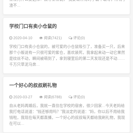
渣不...
学校门口有卖小仓鼠的
2020-04-10
阅读(7421)
评论(0)
学校门口有卖小仓鼠的，被可爱的小仓鼠吸引了，准备买一只，后来
那个小贩说有一只很可爱的紫仓，喜欢装死，我拿起来动一动它果然
是纹丝不动，瞬间被萌到了，拿到寝室后的第二天发现还是不动……
千万只草泥马奔...
一个好心的叔叔刷礼物
2020-03-27
阅读(6788)
评论(0)
自从老妈再婚后，我就一直住在学校的宿舍，很少回家...今天老妈给
我打电话说道：“钱还够用吗？”我淡定的说道：“妈，你以后不用给我
钱啦，我现在每天都直播，一个好心的叔叔每天都给我刷礼物，我现
在可以...