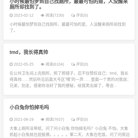
小时候最怕梦到自己找厕所，最最可怕的是，人没醒来
厕所却找到了。
2023-02-12
阅读(7230)
评论(0)
小时候最怕梦到自己找厕所，最最可怕的是，人没醒来厕所却找到
了。
tmd，我长得真帅
2022-05-25
阅读(6104)
评论(0)
在公共卫生间上完厕所，照了照镜子，忍不住赞叹自己：tmd，我长
得真帅......然后听见后面大号区“噗”的一声......里面一个男的对我说：
兄弟，别走，感谢你治好了我的便秘，给我笑出屎了，等会...
小白兔你怕掉毛吗
2021-08-19
阅读(7637)
评论(0)
大象上厕所没带纸，问了问小白兔:你怕掉毛吗？小白兔:不怕。大象
抓起小白兔就往屁股擦。。。。。第二天，大象在吃饭，问了问旁边