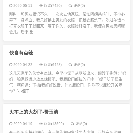
2020-05-11
阅读(7420)
评论(0)
那时，和男友相识不久，一次次去他家玩，帮忙阿姨杀鸡时，不小心
弄了一身鸡血，我只好换上男友的衣服，把我衣服洗了。吃过午饭本
打算衣服干了就回家，等了许久，衣服始终没干，我便在男友房间眯
会儿。后来,出...
伙食有点辣
2020-04-22
阅读(6428)
评论(0)
这几天家里的伙食有点辣，今早小侄子从厕所出来，跟嫂子抱怨：“妈
妈，咱家做饭少放点辣椒吧，我屁股门都拉的好疼！”嫂子听了很生
气，呵斥道：“你给我好好说话，什么屁股门，你咋不说屁股开关呢
你？”小侄子...
火车上的大胡子-费玉清
2020-04-19
阅读(13599)
评论(0)
有一班火车特别拥挤，有一位先生内急想要去小便，正好在车厢中