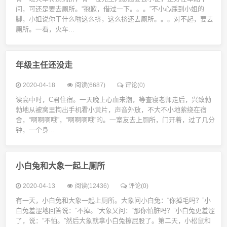
间，可还是要去厕所。“抱歉，借过一下。。。”不小心踩到小姐的
脚，小姐说你干什么啦这么挤，这么挤还去厕所。。。对不起，要去
厕所。一看，火车...
年级主任还没走
2020-04-18
阅读(6687)
评论(0)
读高中时，C君住宿。一天晚上心血来潮，等查寝老师走后，兴致勃
勃地从被窝里掏出手机看小黄片，声音外放，不大不小地萦绕在宿
舍，“啊啊啊哦”，“啊啊啊哦”的。一室友去上厕所，门开着，过了几分
钟，一个身...
小白兔和大象一起上厕所
2020-04-13
阅读(12436)
评论(0)
有一天，小白兔和大象一起上厕所。大象问小白兔：“你掉毛吗？”小
白兔羞涩地回答说：”不掉。“大象又问：“那你怕脏吗？”小白兔更羞涩
了，说：“不怕。”然后大象就拿小白兔擦屁股了。第二天，小松鼠和