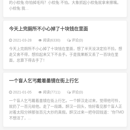
的小棕兔:你怕掉毛吗？小棕兔:不怕。大象抓起小棕兔就拿来擦嘴。
小棕兔:我...
今天上完厕所不小心掉了十块钱在里面
2021-03-28
阅读(6330)
评论(0)
今天上完厕所不小心掉了十块钱在里面，想了半天没决定捡不捡。想
走又舍不得，想捡起来又下不去手。于是我果断又丢了一百块在里
面，总算下得去手了！
一个盲人乞丐戴着墨镜在街上行乞
2021-01-05
阅读(7711)
评论(0)
一个盲人乞丐戴着墨镜在街上行乞。一个醉汉走过来，觉得他可怜，
就扔了一百元给他。走了一段路，醉汉一回头，恰好看见那个盲人正
对着太阳分辨那张百元大抄的真假。醉汉过来一把夺回钱道：“你TMD
不想活了，...