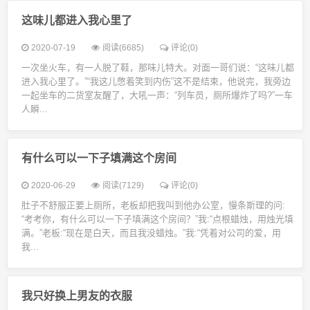
这味儿都进入我心里了
2020-07-19
阅读(6685)
评论(0)
一次坐火车，有一人脱了鞋，那味儿特大。对面一哥们说：“这味儿都
进入我心里了。”“我这儿憋着笑到内伤”这不是结束，他说完，我旁边
一起坐车的二货室友醒了，大吼一声：“列车员，厕所爆炸了吗?”一车
人瞬...
有什么可以一下子填满这个房间
2020-06-29
阅读(7129)
评论(0)
肚子不舒服正要上厕所，老板却把我叫到他办公室，慢条斯理的问:
“考考你，有什么可以一下子填满这个房间？”我:“点根蜡烛，用烛光填
满。”老板:“现在是白天，而且我没蜡烛。”我:“凭着对公司的爱，用
我...
我只好换上男友的衣服