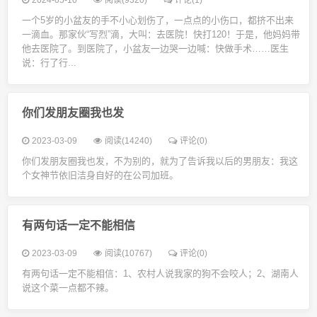
2024-05-10
阅读(9320)
评论(1)
一个5岁的小盆友的手不小心划伤了，一点点的小伤口，都挤不出来
一滴血。那家伙“写烈”滴，大叫：去医院！快打120！于是，他妈妈带
他去医院了。到医院了，小盆友一边哭一边喊：快做手术……医生
说：行了行...
你们发朋友圈我也发
2023-03-09
阅读(14240)
评论(0)
你们发朋友圈我也发，​不为别的，就为了告诉我以后的男朋友：我这
个女神节依旧洁身自好的在公司加班。
有两句话一定不能相信
2023-03-09
阅读(10767)
评论(0)
有两句话一定不能相信：1、农村人说我家的狗不会咬人；2、湖南人
说这个菜一点都不辣。