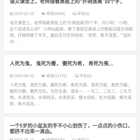
语文课堂上，老师指着黑板上的“扑朔迷离”四个字，
2025-02-20
阅读(5859)
评论(0)
语文课堂上，老师指着黑板上的“扑朔迷离”四个字，问小明：“小明，
这个成语怎么讲？”小明站起来，推了推架在鼻梁上的那副深度近视眼
镜，仔细地瞅了半天，最后无可奈何地说：“老师，看不清楚。”“说的
对，...
人死为鬼， 鬼死为聻， 聻死为希， 希死为夷....
2024-06-05
阅读(11752)
评论(0)
人死为鬼，鬼死为聻，聻死为希，希死为夷，夷死为魁，魁死为魆，
魆死为魉，魉死无形。无形生道，道生一，一生二，二生三，三生万
物。水清则浅，水绿则深，水黑则深，鳝大成蛇，蛇大成蟒，蟒大成
蛟，蛟大成龙，...
一个5岁的小盆友的手不小心划伤了，一点点的小伤口，
都挤不出来一滴血。