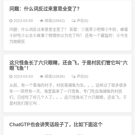
问题：什么词反过来意思全变了？
2023-03-09
阅读(10642)
评论(0)
问题：什么词反过来意思全变了？ 答案：①我草②吧唧③牛奶，蜂蜜
④好吃⑤公主⑥故事⑦物理你以为完了吗？ 还有一个最猛的：⑧今生
为她痴狂
这只怪鱼长了六只眼睛，还会飞，于是村民们管它叫“六
眼飞鱼”！
2023-03-03
阅读(10836)
评论(0)
从前，有一个靠海的村子，村民靠捕鱼为生。。。这样过了很多很多
年~~~突然有一天，海里面来了一只怪鱼，专门吃出海捕鱼的村民
们，已经吃了好几个人了。。。这只怪鱼长了六只眼睛，还会飞，于
是村民们管它叫...
ChatGTP也会讲笑话段子了，比如下面这个