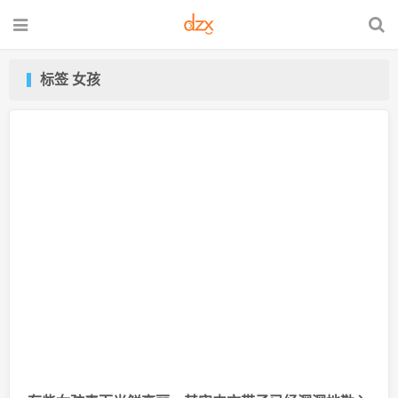
标签 女孩