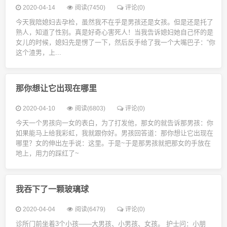
2020-04-14
阅读(7450)
评论(0)
今天我陪媳妇去孕检，虽然我不在乎是男孩还是女孩。但是还是托了
熟人，知道了性别。真是好奇心害死人！当我告诉媳妇她自己怀的是
女儿的时候，媳妇先是愣了一下，然后反手给了我一个大嘴巴子：“你
这个渣男，上...
那你想让它出现在哪里
2020-04-10
阅读(6803)
评论(0)
今天一个男孩向一女的表白，为了打发他，那女的就告诉那男孩：你
如果能马上给我彩虹，我就跟你好。男孩回答道：那你想让它出现在
哪里？女的伸出左手说：这里。于是~于是那男孩就把那女的手放在
地上，用力的踩红了~
我吞下了一颗玻璃球
2020-04-04
阅读(6479)
评论(0)
诊所门前坐着3个小孩——大男孩、小男孩、女孩。 护士问：小朋