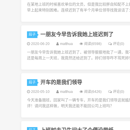
在某地上班的时候喜欢单位的文员，但是我比较胖自知配不上
早上起来特别困难。连续迟到了有半个月单位领导找我谈话了：“
一朋友今早告诉我她上班迟到了
段子
2020-06-20
matthua
阅读(6598)
评论(0)
一朋友今早告诉我她上班迟到了，被领导狠狠地批了一通，我不
还是每周上一天班，我竟然还给迟到了。妳们领导咋不骂死妳！
开车的是我们领导
段子
2020-05-10
matthua
阅读(6426)
评论(0)
今天准备翘班，回家叫了一辆专车，开车的是我们领导这就尴
评！请问我这样做，明天我还能不能回公司上班吗？