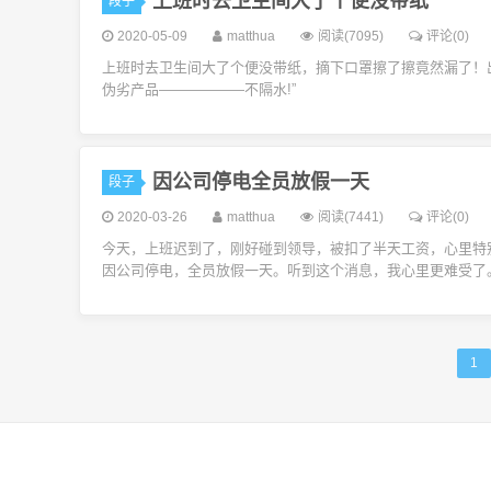
上班时去卫生间大了个便没带纸
段子
2020-05-09
matthua
阅读(7095)
评论(0)
上班时去卫生间大了个便没带纸，摘下口罩擦了擦竟然漏了！
伪劣产品——————不隔水!”
因公司停电全员放假一天
段子
2020-03-26
matthua
阅读(7441)
评论(0)
今天，上班迟到了，刚好碰到领导，被扣了半天工资，心里特
因公司停电，全员放假一天。听到这个消息，我心里更难受了
1