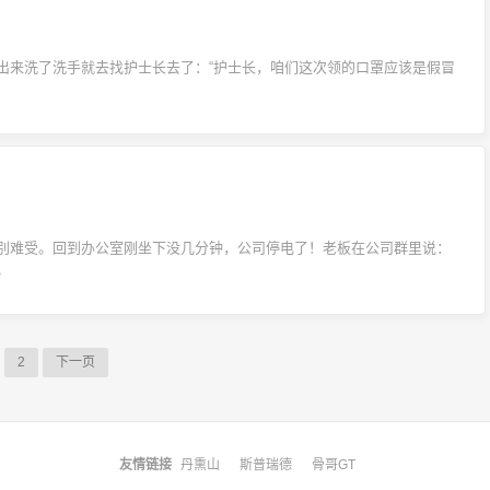
出来洗了洗手就去找护士长去了：“护士长，咱们这次领的口罩应该是假冒
别难受。回到办公室刚坐下没几分钟，公司停电了！老板在公司群里说：
。
2
下一页
友情链接
丹熏山
斯普瑞德
骨哥GT