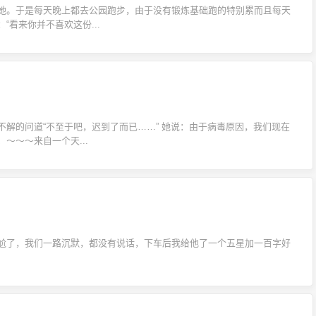
她。于是每天晚上都去公园跑步，由于没有锻炼基础跑的特别累而且每天
看来你并不喜欢这份...
解的问道“不至于吧，迟到了而已……” 她说：由于病毒原因，我们现在
～～～来自一个天...
尬了，我们一路沉默，都没有说话，下车后我给他了一个五星加一百字好