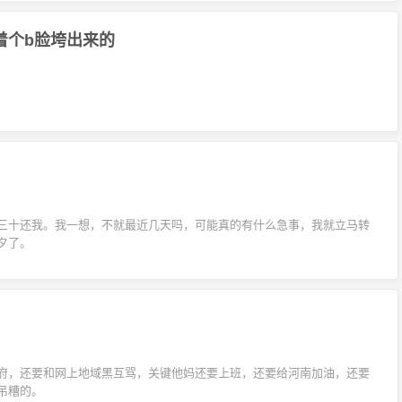
着个b脸垮出来的
三十还我。我一想，不就最近几天吗，可能真的有什么急事，我就立马转
夕了。
府，还要和网上地域黑互骂，关键他妈还要上班，还要给河南加油，还要
吊糟的。