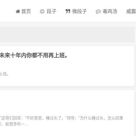
首页
段子
微段子
毒鸡汤
威震
未来十年内你都不用再上班。
上班。
”这哥们回答：“不好意思，睡过头了。”领导：“为什么睡过头，怎么回事
就想多听一...