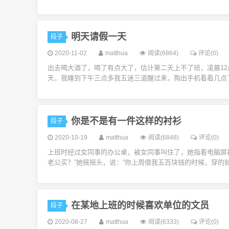
明天请假一天
段子
2020-11-02
matthua
阅读(6864)
评论(0)
出去喝大酒了，喝了有点大了，估计第二天上不了班，凌晨12
天，我睡到下午三点多我五迷三道醒过来，掏出手机看看几点了
你是不是有一件这样的衬衫
段子
2020-10-19
matthua
阅读(6848)
评论(0)
上班时经过女同事的办公桌，被女同事叫住了，她指着电脑屏幕
老公买？”她摇摇头，说：“你上周借我五百块钱的时候，穿的
在某地上班的时候喜欢单位的文员
段子
2020-08-27
matthua
阅读(6333)
评论(0)