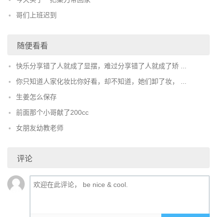
哥们上班迟到
随便看看
快乐分享错了人就成了显摆，难过分享错了人就成了矫 ...
你只知道人家化妆比你好看，却不知道，她们卸了妆， ...
生姜怎么保存
前面那个小哥献了200cc
女朋友幼教老师
评论