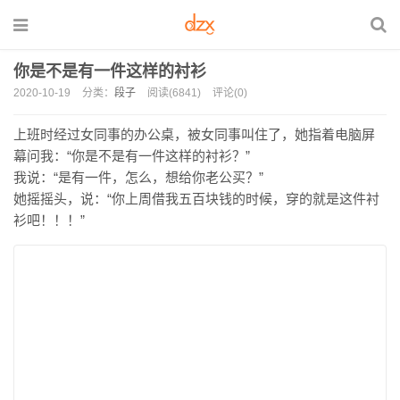
你是不是有一件这样的衬衫
2020-10-19
分类：
段子
阅读(6841)
评论(0)
上班时经过女同事的办公桌，被女同事叫住了，她指着电脑屏
幕问我：“你是不是有一件这样的衬衫？”
我说：“是有一件，怎么，想给你老公买？”
她摇摇头，说：“你上周借我五百块钱的时候，穿的就是这件衬
衫吧！！！”