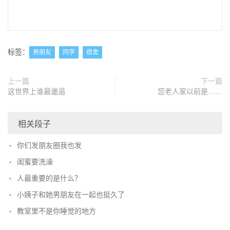
标签：
男朋友
同学
宿舍
上一篇
下一篇
这世界上谁最邋遢
您老人家以前是……
相关段子
你们发朋友圈我也发
闺蜜要洗澡
人最重要的是什么？
小姨子和她男朋友在一起也挺久了
教室里不是你睡觉的地方