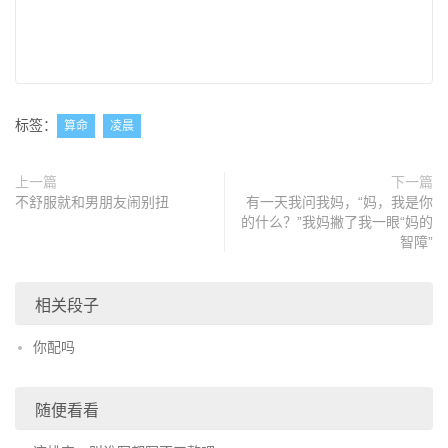
标签：
算命
凌晨
上一篇
下一篇
不舒服就和男朋友闹别扭
有一天我问我妈，“妈，我是你
的什么？”我妈撇了我一眼“妈的
智障”
相关段子
你配吗
随便看看