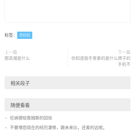
标签：
货拉拉
上一篇
下一篇
那高潮是什么
你知道我手里拿的是什么牌子的
手机不
相关段子
随便看看
伦纳德给詹姆斯的回信
不要埋怨现在的经历凄惨，跟未来比，还差的远呢。