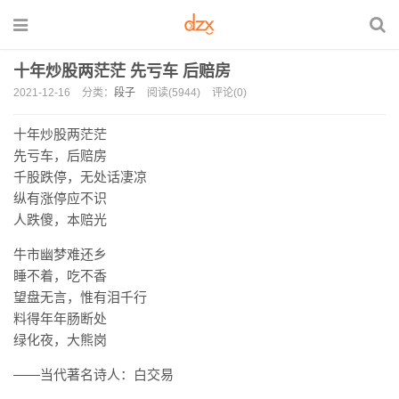
十年炒股两茫茫 先亏车 后赔房
2021-12-16
分类：
段子
阅读(5944)
评论(0)
十年炒股两茫茫
先亏车，后赔房
千股跌停，无处话凄凉
纵有涨停应不识
人跌傻，本赔光
牛市幽梦难还乡
睡不着，吃不香
望盘无言，惟有泪千行
料得年年肠断处
绿化夜，大熊岗
——当代著名诗人：白交易