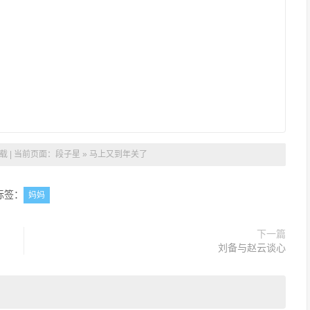
 | 当前页面：
段子星
»
马上又到年关了
标签：
妈妈
下一篇
刘备与赵云谈心