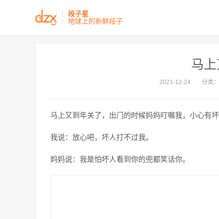
段子星
地球上的新鲜段子
马上
2021-12-24
分类
马上又到年关了，出门的时候妈妈叮嘱我，小心有坏
我说：放心吧，坏人打不过我。
妈妈说：我是怕坏人看到你的兜都笑话你。