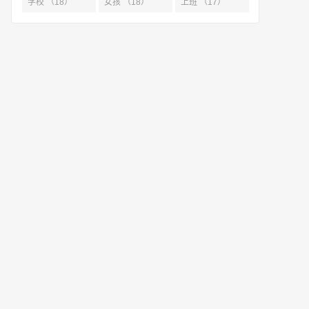
学校 （18）
女孩 （18）
上班 （17）