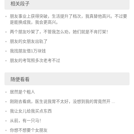
相关段子
朋友事业上获得突破，生活提升了档次，我真替他高兴。不过要
是能换成我，我会更高兴。
两个朋友吵架了，不管我怎么劝，她们就是不肯打架！
朋友的女朋友出轨了
我找朋友借1万块钱
朋友的考驾照多次老考不过
随便看看
居然是个粗人
刚刚去看病，医生说我胃不太好，没想到我的胃竟然开 ...
我让女儿给我买点东西
从前，有一只马！
你想不想要个女朋友