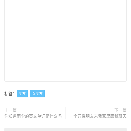
标签：
朋友
女朋友
上一篇
下一篇
你知道雨伞的英文单词是什么吗
一个异性朋友来我家里跟我聊天