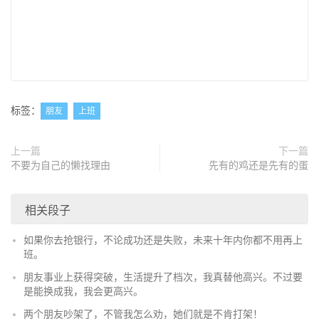
标签：
朋友
上班
上一篇
下一篇
不要为自己的懒找理由
先有的鸡还是先有的蛋
相关段子
如果你去抢银行，不论成功还是失败，未来十年内你都不用再上
班。
朋友事业上获得突破，生活提升了档次，我真替他高兴。不过要
是能换成我，我会更高兴。
两个朋友吵架了，不管我怎么劝，她们就是不肯打架！