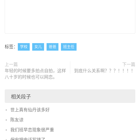
标签：
学校
女儿
爸爸
班主任
上一篇
下一篇
年轻的时候要多拍点自拍，这样
到底什么关系啊？？？！！！！
八十岁的时候也可以网恋。
相关段子
世上真有仙丹该多好
陈友谅
我们班早恋现象很严重
保安把电话写错了