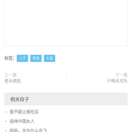
标签：
儿子
老爸
头盔
上一篇
下一篇
老头病危
少喝点可乐
相关段子
能不能让我吃瓜
品味中国女人
妈妈，鸟为什么会飞