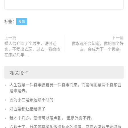
标签：
爱情
上一篇
下一篇
媒人给介绍了个男生，说很老
你永远不会知道，你的哪个好
实，不爱出去玩，过去一看瘫痪
友，会成为下一个微商。
在床好几年....
相关段子
人生就是一件蠢事追着另一件蠢事而来，而爱情则是两个蠢东西
追来追去。
因为小三是永远除不尽的
好白菜都让猪给拱了
我才十几岁，爱情可以晚点到， 但是外卖不行。
岁数大了，就不羡慕街头激情热吻的情侣，只喜欢深巷里谈好价