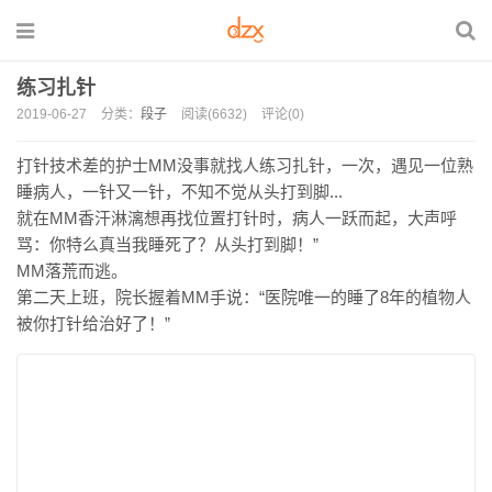
练习扎针
2019-06-27
分类：
段子
阅读(6632)
评论(0)
打针技术差的护士MM没事就找人练习扎针，一次，遇见一位熟
睡病人，一针又一针，不知不觉从头打到脚...
就在MM香汗淋漓想再找位置打针时，病人一跃而起，大声呼
骂：你特么真当我睡死了？从头打到脚！”
MM落荒而逃。
第二天上班，院长握着MM手说：“医院唯一的睡了8年的植物人
被你打针给治好了！”