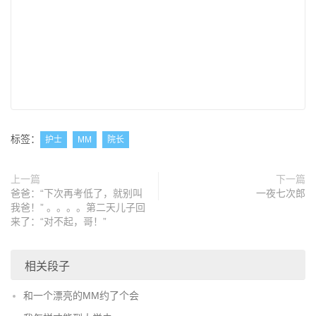
标签：
护士
MM
院长
上一篇
下一篇
爸爸：“下次再考低了，就别叫
一夜七次郎
我爸！” 。。。。第二天儿子回
来了：“对不起，哥！”
相关段子
和一个漂亮的MM约了个会