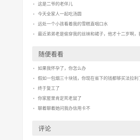
这是二爷的老伴儿
今天全家人一起吃汤圆
远处一个小孩看着我的雪糕直咽口水
最近弟弟老是偷穿我的丝袜和裙子，他才十二岁啊，
随便看看
如果我怀孕了，你怎么办
假如一包烟三十块钱，你现在省下的钱都够买法拉利了 .
终于复工了
你家屋里肯定死老鼠了
聊着聊着她问我办信用卡不
评论