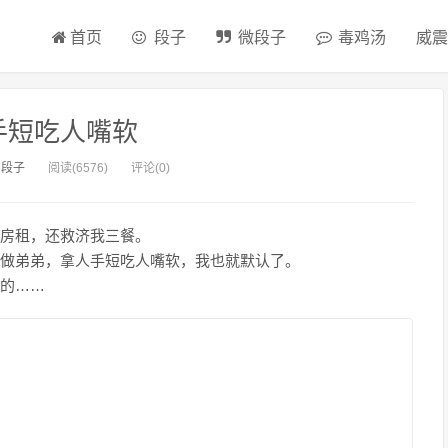
首页
段子
微段子
毒鸡汤
威震
手短吃人嘴软
：
段子
阅读(6576)
评论(0)
房租，还救济我三餐。
我做弟弟，拿人手短吃人嘴软，我也就默认了。
的……