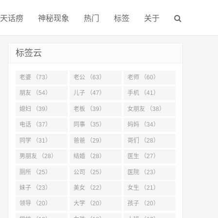
天话痨
神秘现象
热门
标签
关于
标签云
老婆 （73）
老公 （63）
老师 （60）
朋友 （54）
儿子 （47）
手机 （41）
媳妇 （39）
老板 （39）
女朋友 （38）
电话 （37）
同事 （35）
妈妈 （34）
同学 （31）
爸爸 （29）
哥们 （28）
男朋友 （28）
结婚 （28）
医生 （27）
厕所 （25）
公司 （25）
医院 （23）
妹子 （23）
美女 （22）
女生 （21）
领导 （20）
大学 （20）
孩子 （20）