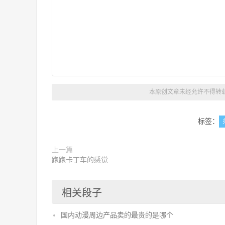
本原创文章未经允许不得转载 
标签：
上一篇
跑跑卡丁车的感觉
相关段子
国内动漫周边产品卖的最贵的是哪个