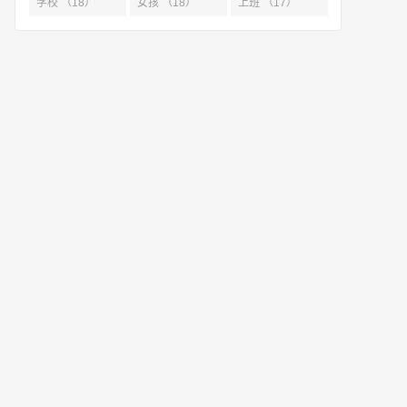
学校 （18）
女孩 （18）
上班 （17）