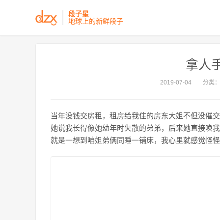
段子星
地球上的新鲜段子
拿人
2019-07-04
分类
当年没钱交房租，租房给我住的房东大姐不但没催交
她说我长得像她幼年时失散的弟弟，后来她直接唤
就是一想到咱姐弟俩同睡一铺床，我心里就感觉怪怪