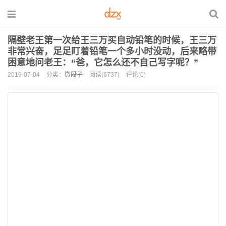
隔壁老王第一次给王三万买自动铅笔的时候，王三万
非常兴奋，足足盯着铅笔一个多小时没动，后来略带
困意地问老王：“爸，它怎么还不自己写字呢？”
2019-07-04
分类：
微段子
阅读(6737)
评论(0)