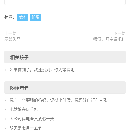
标签：
老外
铅笔
上一篇
下一篇
塞翁失马
师傅，开空调吧！
相关段子
如果你到了，我还没到，你先等着吧
随便看看
我有一个要强的妈妈，记得小时候，我妈骑自行车带我 ...
小姑娘在玩手机
因公司停电全员放假一天
明天是七月十五节