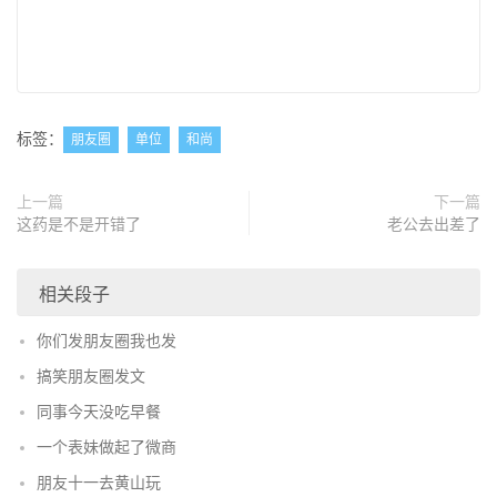
标签：
朋友圈
单位
和尚
上一篇
下一篇
这药是不是开错了
老公去出差了
相关段子
你们发朋友圈我也发
搞笑朋友圈发文
同事今天没吃早餐
一个表妹做起了微商
朋友十一去黄山玩