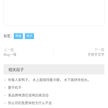
标签：
啤酒
鸭子
上一篇
下一篇
Bug一堆
手把手写字
相关段子
你看人家鸭子， 水上面保持着冷静， 水下面拼命划水。
要手机不
某品牌啤酒在烧烤店搞活动
你公司的免费体检为什么不去