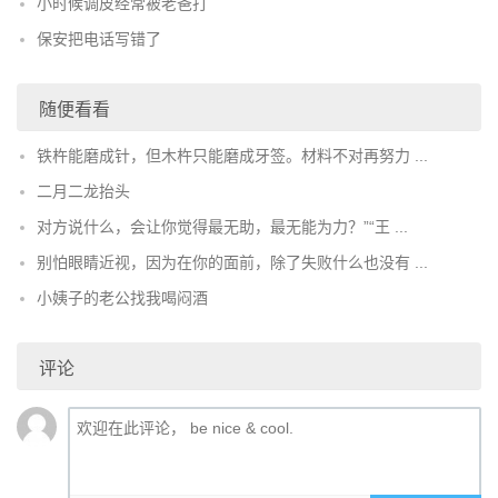
小时候调皮经常被老爸打
保安把电话写错了
随便看看
铁杵能磨成针，但木杵只能磨成牙签。材料不对再努力 ...
二月二龙抬头
对方说什么，会让你觉得最无助，最无能为力？”“王 ...
别怕眼睛近视，因为在你的面前，除了失败什么也没有 ...
小姨子的老公找我喝闷酒
评论