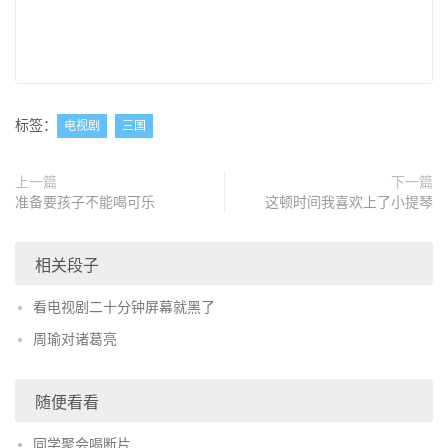
标签：
电视剧
三国
上一篇
下一篇
准备要孩子不能喝可乐
这顿时间我喜欢上了小提琴
相关段子
看电视剧二十分钟屏幕就黑了
周瑜对诸葛亮
随便看看
同学聚会喝断片