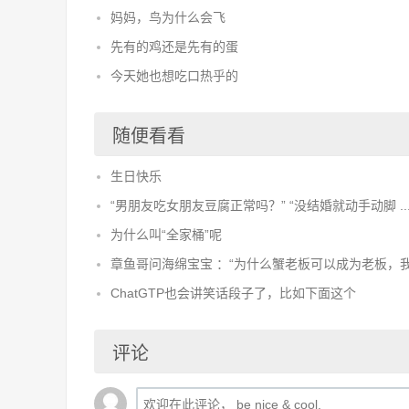
妈妈，鸟为什么会飞
先有的鸡还是先有的蛋
今天她也想吃口热乎的
随便看看
生日快乐
“男朋友吃女朋友豆腐正常吗？” “没结婚就动手动脚 ..
为什么叫“全家桶”呢
章鱼哥问海绵宝宝 ：“为什么蟹老板可以成为老板，我 .
ChatGTP也会讲笑话段子了，比如下面这个
评论