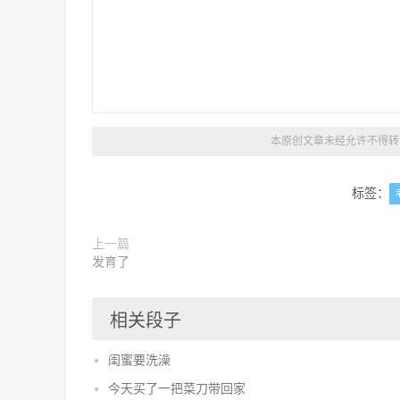
本原创文章未经允许不得转载
标签：
上一篇
发育了
相关段子
闺蜜要洗澡
今天买了一把菜刀带回家