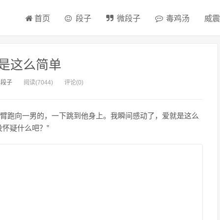
首页
段子
微段子
毒鸡汤
威震
是这么简单
：
段子
阅读(7044)
评论(0)
臂跑向一男的，一下跳到他身上。我瞬间感动了，爱就是这么
怀疑什么吧？”