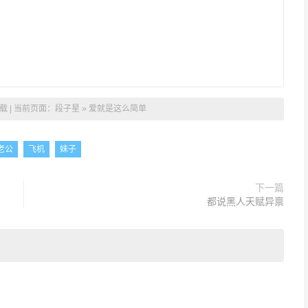
 | 当前页面：
段子星
»
爱就是这么简单
老公
飞机
妹子
下一篇
都说黑人天赋异禀