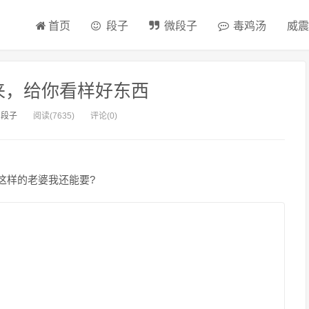
首页
段子
微段子
毒鸡汤
威震
来，给你看样好东西
：
段子
阅读(7635)
评论(0)
这样的老婆我还能要?