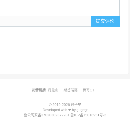
提交评论
友情链接
丹熏山
斯普瑞德
骨哥GT
© 2019-2026
段子星
Developed with ❤ by
gugegt
鲁公网安备37020302372281
|
鲁ICP备15016951号-2