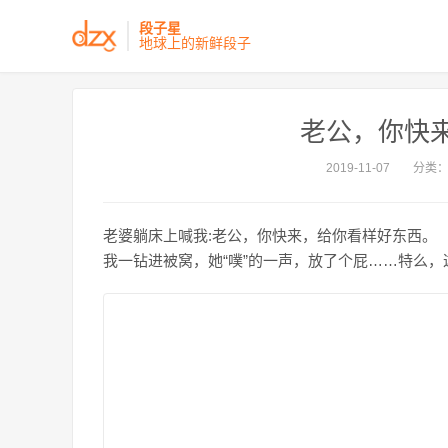
段子星
地球上的新鲜段子
老公，你快
2019-11-07
分类
老婆躺床上喊我:老公，你快来，给你看样好东西。
我一钻进被窝，她“噗”的一声，放了个屁……特么，