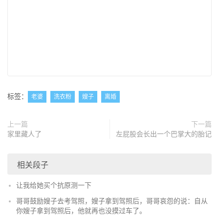
标签：
老婆
洗衣粉
嫂子
离婚
上一篇
下一篇
家里藏人了
左屁股会长出一个巴掌大的胎记
相关段子
让我给她买个抗原测一下
哥哥鼓励嫂子去考驾照，嫂子拿到驾照后，哥哥哀怨的说：自从
你嫂子拿到驾照后，他就再也没摸过车了。