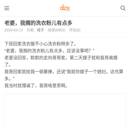
老婆，我搁的洗衣粉儿有点多
2020-03-13
分类：
段子
阅读(6902)
评论(0)
下班回家洗衣服不小心洗衣粉倒多了。
“老婆，我搁的洗衣粉儿有点多，应该没事吧？”
老婆没回答，默默的走向哥哥家。第二天嫂子就和我哥离婚
了。
我哥回家就给我一顿暴揍，还说“我就你嫂子一个媳妇，这也算
多。”
我当时就懵逼了，我哥啥意思啊。