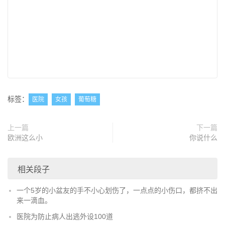
标签：
医院
女孩
葡萄糖
上一篇
下一篇
欧洲这么小
你说什么
相关段子
一个5岁的小盆友的手不小心划伤了，一点点的小伤口，都挤不出
来一滴血。
医院为防止病人出逃外设100道