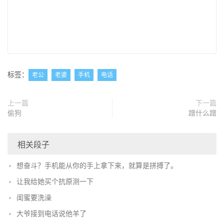
标签：
老公
老婆
手机
电话
上一篇
下一篇
偷狗
蹭什么蹭
相关段子
想奋斗？手机能从你的手上拿下来，就算是拼搏了。
让我给她买个抗原测一下
闺蜜要洗澡
大爷接到电话说他羊了