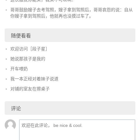
哥哥鼓励嫂子去考驾照，嫂子拿到驾照后，哥哥哀怨的说：自从
你嫂子拿到驾照后，他就再也没摸过车了。
随便看看
欢迎访问［段子星］
她说那孩子是我的
开车喂奶
我一本正经对着妹子说道
对铺的室友在擦桌子
评论