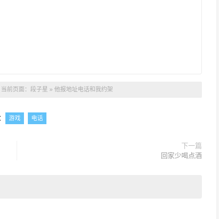
 当前页面：
段子星
»
他报地址电话和我约架
：
游戏
电话
下一篇
回家少喝点酒