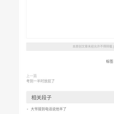
本原创文章未经允许不得转载 |
标签
上一篇
考到一半时放屁了
相关段子
大爷接到电话说他羊了