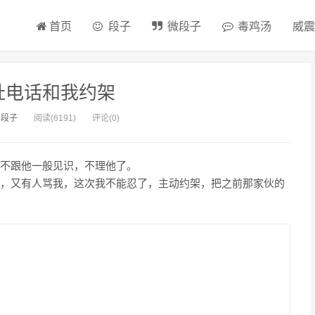
首页
段子
微段子
毒鸡汤
威震
址电话和我约架
：
段子
阅读(6191)
评论(0)
不跟他一般见识，不理他了。
，又有人骂我，这次我不能忍了，主动约架，把之前那家伙的