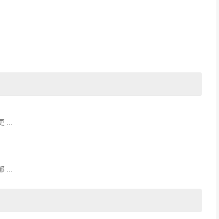
..
..