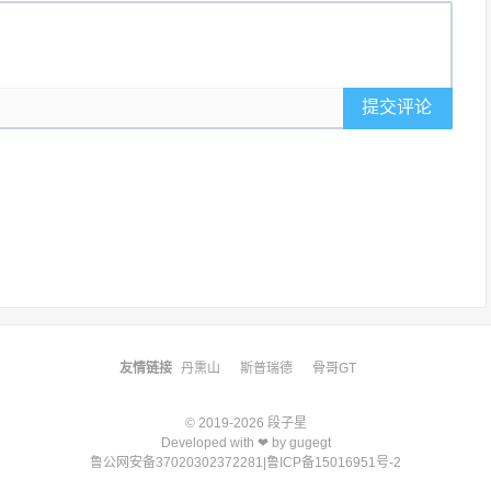
提交评论
友情链接
丹熏山
斯普瑞德
骨哥GT
© 2019-2026
段子星
Developed with ❤ by
gugegt
鲁公网安备37020302372281
|
鲁ICP备15016951号-2