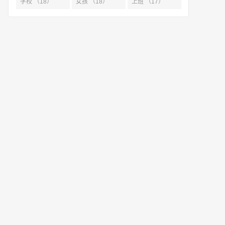
学校 （18）
女孩 （18）
上班 （17）