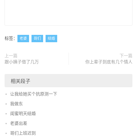
标签：
老婆
哥们
结婚
上一篇
下一篇
跟小姨子借了几万
你上辈子到底有几个情人
相关段子
让我给她买个抗原测一下
我做东
闺蜜明天结婚
老婆出差
哥们上班迟到