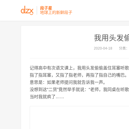
段子星
地球上的新鲜段子
我用头发
2020-04-18
分类
记得高中有次语文课上，我用头发偷偷盖住耳塞听歌
指了指耳塞，又指了指老师，再指了指自己的嘴巴。
意思是：如果老师提问我就告诉我一声。
没想到这“二货”竟然举手就说：“老师，我同桌在听
当时我就疯了……