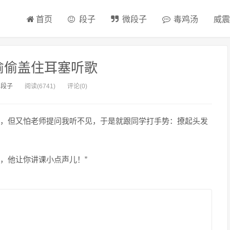
首页
段子
微段子
毒鸡汤
威震
偷偷盖住耳塞听歌
：
段子
阅读(6741)
评论(0)
，但又怕老师提问我听不见，于是就跟同学打手势：撩起头发
歌，他让你讲课小点声儿！”