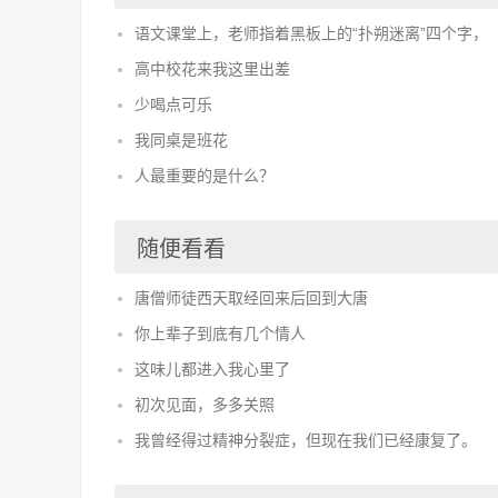
语文课堂上，老师指着黑板上的“扑朔迷离”四个字，
高中校花来我这里出差
少喝点可乐
我同桌是班花
人最重要的是什么？
随便看看
唐僧师徒西天取经回来后回到大唐
你上辈子到底有几个情人
这味儿都进入我心里了
初次见面，多多关照
我曾经得过精神分裂症，但现在我们已经康复了。