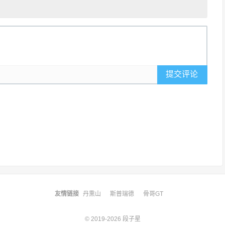
提交评论
友情链接
丹熏山
斯普瑞德
骨哥GT
© 2019-2026
段子星