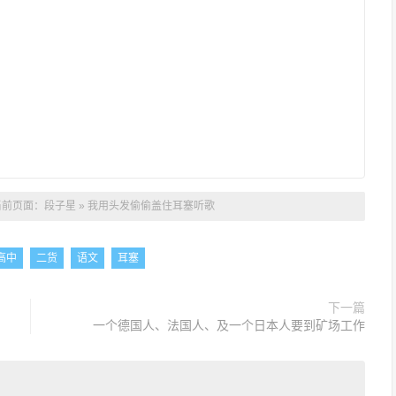
当前页面：
段子星
»
我用头发偷偷盖住耳塞听歌
高中
二货
语文
耳塞
下一篇
一个德国人、法国人、及一个日本人要到矿场工作