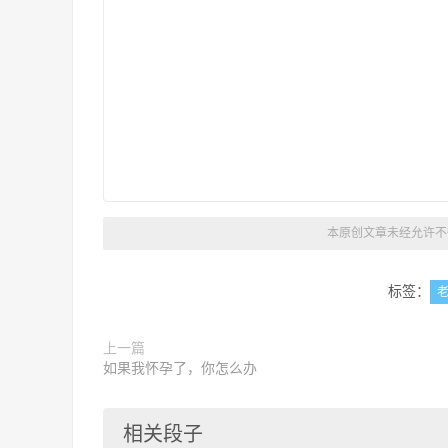
本原创文章未经允许不得
标签：
上一篇
如果我怀孕了，你怎么办
相关段子