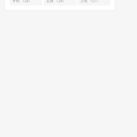
学校 （18）
女孩 （18）
上班 （17）