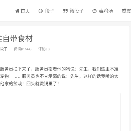
首页
段子
微段子
毒鸡汤
威震
准自带食材
：
段子
阅读(6744)
评论(0)
服务员拦下来了，服务员指着他的狗说：先生，我们这里不准
宠物！……服务员也不甘示弱的说：先生，这样的话我听的太
他家的盆栽！回头就烫锅里了！