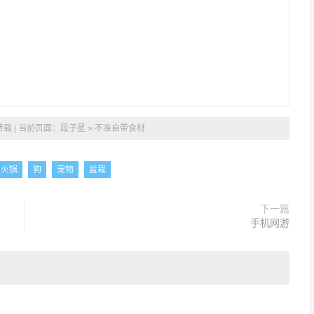
载 | 当前页面：
段子星
»
不准自带食材
火锅
狗
宠物
盆栽
下一篇
手机网游