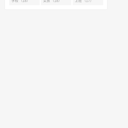
学校 （18）
女孩 （18）
上班 （17）