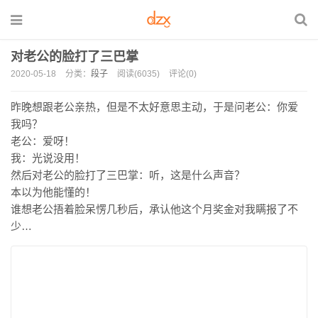
对老公的脸打了三巴掌
2020-05-18
分类：
段子
阅读(6035)
评论(0)
昨晚想跟老公亲热，但是不太好意思主动，于是问老公：你爱
我吗？
老公：爱呀！
我：光说没用！
然后对老公的脸打了三巴掌：听，这是什么声音？
本以为他能懂的！
谁想老公捂着脸呆愣几秒后，承认他这个月奖金对我瞒报了不
少…