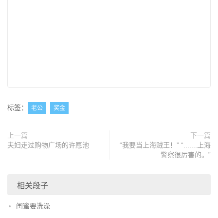
标签：
老公
奖金
上一篇
下一篇
夫妇走过购物广场的许愿池
“我要当上海贼王！” “.......上海
警察很厉害的。”
相关段子
闺蜜要洗澡