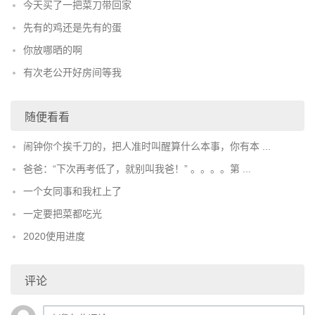
今天买了一把菜刀带回家
先有的鸡还是先有的蛋
你放哪晒的啊
有次老公开好房间等我
随便看看
闹钟你个挨千刀的，把人准时叫醒算什么本事，你有本 ...
爸爸：“下次再考低了，就别叫我爸！” 。。。。第 ...
一个女同事和我杠上了
一定要把菜都吃光
2020使用进度
评论