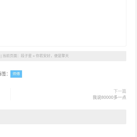
| 当前页面：
段子星
»
你若安好，便是擎天
标签：
师傅
下一篇
我说80000多一点