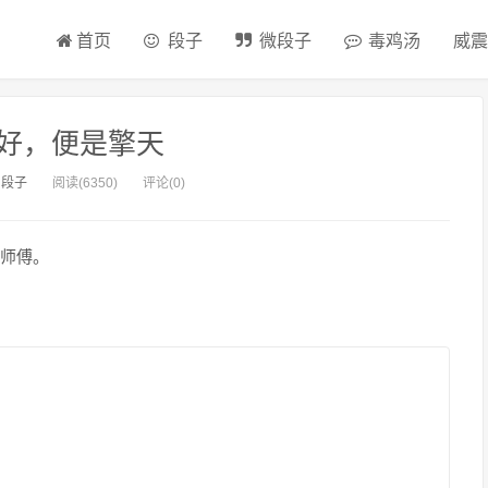
首页
段子
微段子
毒鸡汤
威震
好，便是擎天
：
段子
阅读(6350)
评论(0)
师傅。