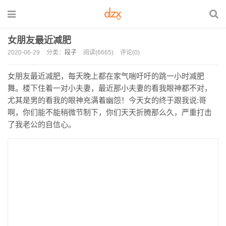
女朋友最近减肥
2020-06-29
分类：
段子
阅读(6665)
评论(0)
女朋友最近减肥，每天晚上都在家气喘吁吁的跳一小时减肥
舞。楼下住着一对小夫妻，最近那小夫妻的看我眼神都不对，
尤其是男的看我的眼神充满着幽怨！今天女的终于跟我说:哥
啊，你们能不能稍微节制下，你们天天折腾那么久，严重打击
了我老公的自信心。