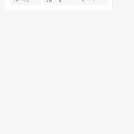
学校 （18）
女孩 （18）
上班 （17）