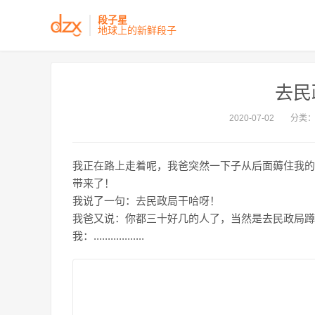
段子星
地球上的新鲜段子
去民
2020-07-02
分类
我正在路上走着呢，我爸突然一下子从后面薅住我的
带来了！
我说了一句：去民政局干哈呀！
我爸又说：你都三十好几的人了，当然是去民政局蹲
我：..................