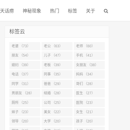
天话痨
神秘现象
热门
标签
关于
标签云
老婆 （73）
老公 （63）
老师 （60）
朋友 （54）
儿子 （47）
手机 （41）
媳妇 （39）
老板 （39）
女朋友 （38）
电话 （37）
同事 （35）
妈妈 （34）
同学 （31）
爸爸 （29）
哥们 （28）
男朋友 （28）
结婚 （28）
医生 （27）
厕所 （25）
公司 （25）
医院 （23）
妹子 （23）
美女 （22）
女生 （21）
领导 （20）
大学 （20）
孩子 （20）