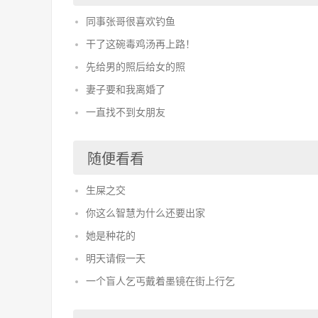
同事张哥很喜欢钓鱼
干了这碗毒鸡汤再上路！
先给男的照后给女的照
妻子要和我离婚了
一直找不到女朋友
随便看看
生屎之交
你这么智慧为什么还要出家
她是种花的
明天请假一天
一个盲人乞丐戴着墨镜在街上行乞