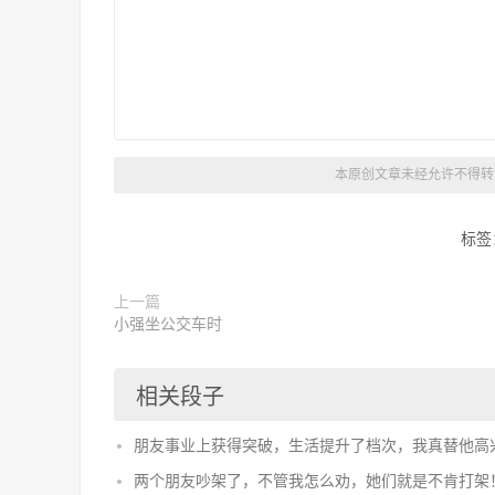
本原创文章未经允许不得转载
标签
上一篇
小强坐公交车时
相关段子
朋友事业上获得突破，生活提升了档次，我真替他高
两个朋友吵架了，不管我怎么劝，她们就是不肯打架