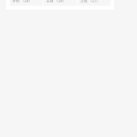
学校 （18）
女孩 （18）
上班 （17）