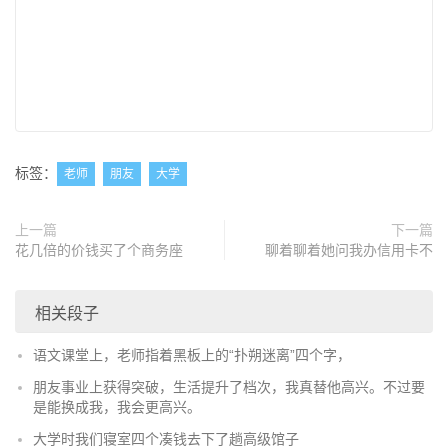
标签：
老师
朋友
大学
上一篇
下一篇
花几倍的价钱买了个商务座
聊着聊着她问我办信用卡不
相关段子
语文课堂上，老师指着黑板上的“扑朔迷离”四个字，
朋友事业上获得突破，生活提升了档次，我真替他高兴。不过要
是能换成我，我会更高兴。
大学时我们寝室四个凑钱去下了趟高级馆子