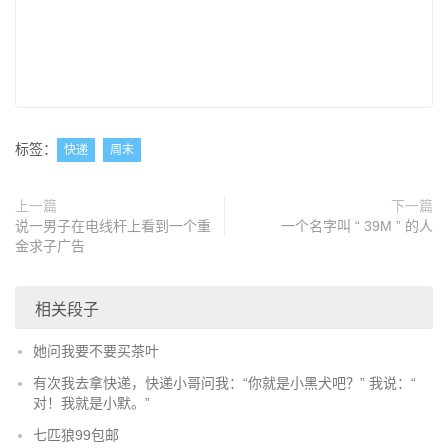
标签：
快递
周末
上一篇
下一篇
说一男子在电线杆上看到一个重
一个名字叫 “ 39M ” 的人
金求子广告
相关段子
她问我要不要买茶叶
有次我去拿快递，快递小哥问我：“你就是小黑犬吧？” 我说：“
对！我就是小默。”
七匹狼99包邮