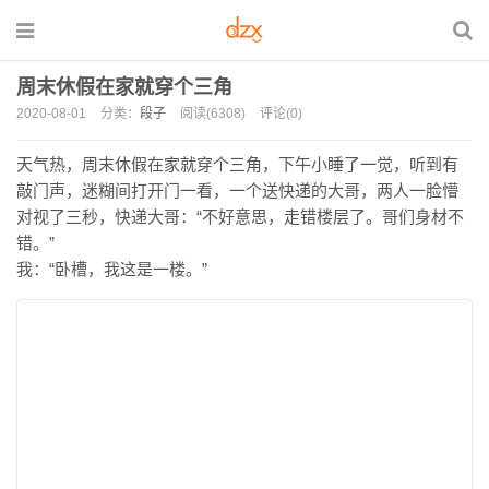
周末休假在家就穿个三角
2020-08-01
分类：
段子
阅读(6308)
评论(0)
天气热，周末休假在家就穿个三角，下午小睡了一觉，听到有
敲门声，迷糊间打开门一看，一个送快递的大哥，两人一脸懵
对视了三秒，快递大哥：“不好意思，走错楼层了。哥们身材不
错。”
我：“卧槽，我这是一楼。”