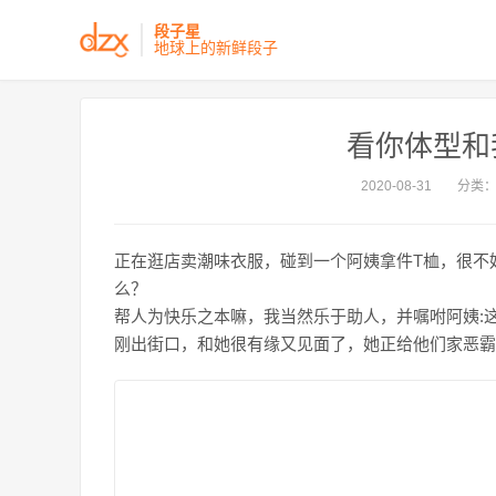
段子星
地球上的新鲜段子
看你体型和
2020-08-31
分类
正在逛店卖潮味衣服，碰到一个阿姨拿件T桖，很不
么？
帮人为快乐之本嘛，我当然乐于助人，并嘱咐阿姨:
刚出街口，和她很有缘又见面了，她正给他们家恶霸