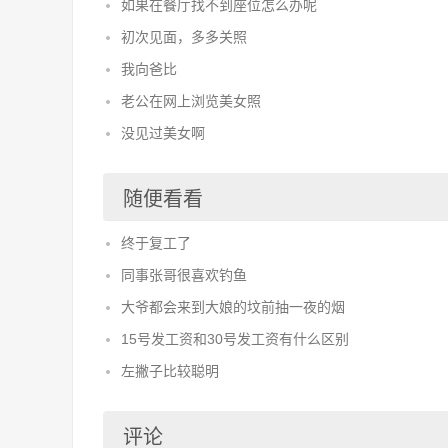
如果在餐厅找不到座位怎么办呢
初次见面，多多关照
我向爸比
老公在网上浏览美女照
没见过美女啊
随便看看
终于复工了
同事张哥很喜欢钓鱼
大爷都会来到大娘的坟前抽一夜的烟
15号发工资和30号发工资有什么区别
左撇子比较聪明
评论