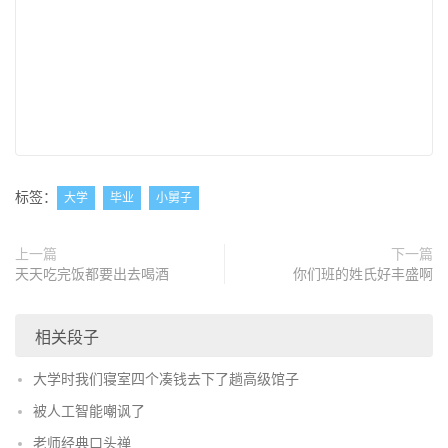
标签：
大学
毕业
小舅子
上一篇
下一篇
天天吃完饭都要出去喝酒
你们班的姓氏好丰盛啊
相关段子
大学时我们寝室四个凑钱去下了趟高级馆子
被人工智能嘲讽了
老师经典口头禅