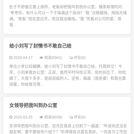
肚子不舒服正要上厕所，老板却把我叫到他办公室，慢条斯理的问:
“考考你，有什么可以一下子填满这个房间？”我:“点根蜡烛，用烛光填
满。”老板:“现在是白天，而且我没蜡烛。”我:“凭着对公司的爱，用
我...
给小刘写了封情书不敢自己给
2020-04-17
阅读(5941)
评论(0)
单位小李比较腼腆，给小刘写了封情书不敢自己给，托我转交！今
早，小刘来我办公室：正叔，虽然平时叫你正哥，但你别忘了，你结
婚了，大我十多岁，是叔叔级的人。还有，画画（我老婆）和我也算
闺蜜，你给我写情...
女领导把我叫到办公室
2020-03-25
阅读(8039)
评论(0)
女领导把我叫到办公室，目光在我身上扫射了一遍道：“听说你还没女
朋友啊，要不要给你介绍个？”听得我有点莫名其妙，一向身为工作狂