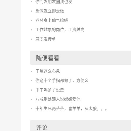
你们发朋友圈我也发
想做就立即去做
老总身上仙气缭绕
工作越累的岗位，工资越高
兼职发传单
随便看看
干嘛这么心急
你这十个手指都做了，方便么
中午喝多了没走
八戒到处跟人说嫦娥爱他
十年生死两茫茫，喜羊羊，灰太狼。。。
评论