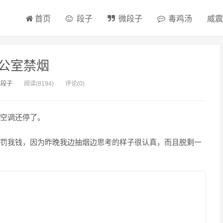
首页
段子
微段子
毒鸡汤
威震
公室禁烟
：
段子
阅读(8194)
评论(0)
空调还停了。
罚我钱，因为昨晚我边抽烟边思考的样子很认真，而且脱剩一