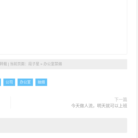
载 | 当前页面：
段子星
»
办公室禁烟
公司
办公室
抽烟
下一篇
今天做人流，明天就可以上班