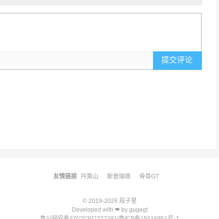
提交评论
友情链接
丹熏山
斯普瑞德
骨哥GT
© 2019-2026
段子星
Developed with ❤ by
gugegt
鲁公网安备37020302372281
|
鲁ICP备15016951号-2