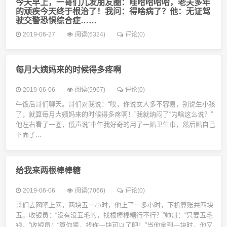
今天早上，一哥们儿发朋友圈：哇哈哈哈哈，老夫多年
的顽疾今天终于根治了！我问：得啥病了？他：无证驾
驶交警恐惧综合症……
2019-06-27
阅读(6324)
评论(0)
每月大姨妈来的时候得多疼啊
2019-06-06
阅读(5967)
评论(0)
午饭后哥们聊天。哥们对我说：“哎，你说女人多不容易，别说生小孩
了，就算每月大姨妈来的时候得多疼啊！”我就纳闷了“为啥这么说？”
他左右看了一圈，低声说“中午我好奇的用了一贴卫生巾，然后贴自己
下面了...
给我来两根棒棒糖
2019-06-06
阅读(7066)
评论(0)
哥们去网吧上网，两块五一小时，他上了一多小时，下机算账共四块
五。收银员：“没有没五毛的，找根棒棒糖行不行？”帅哥：“只要五毛
钱。”收银员：“算你狠，找你一块可以了吧！”当他拿到一块时，他又